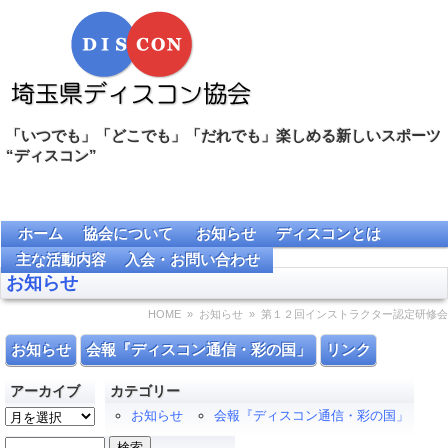
「いつでも」「どこでも」「だれでも」楽しめる新しいスポーツ
“ディスコン”
ホーム
協会について
お知らせ
ディスコンとは
主な活動内容
入会・お問い合わせ
お知らせ
HOME
»
お知らせ
» 第１２回インストラクター認定研修会
お知らせ
会報『ディスコン通信・彩の国」
リンク
アーカイブ
カテゴリー
ア
お知らせ
会報『ディスコン通信・彩の国」
ー
検