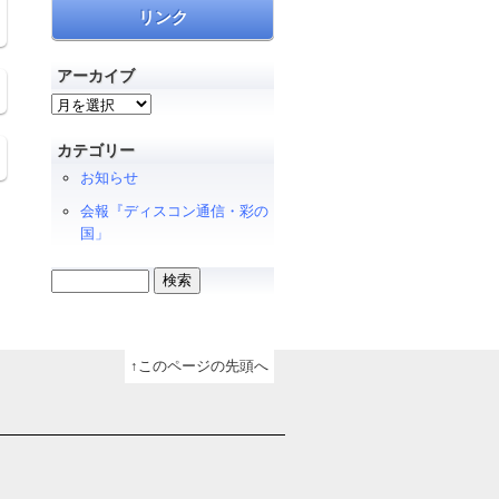
リンク
アーカイブ
ア
ー
カ
カテゴリー
イ
お知らせ
ブ
会報『ディスコン通信・彩の
国」
検
索:
↑このページの先頭へ