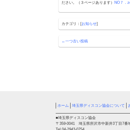
ださい。（３ページあります）
NO７．zen
カテゴリ：[
お知らせ
]
←一つ古い投稿
ホーム
埼玉県ディスコン協会について
■埼玉県ディスコン協会
〒359-0041 埼玉県所沢市中新井3丁目7番
Tel.04-2943-0754