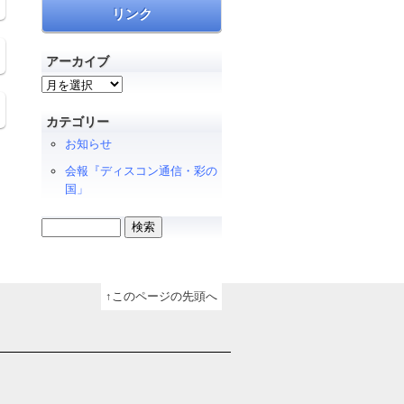
リンク
アーカイブ
ア
ー
カ
カテゴリー
イ
お知らせ
ブ
会報『ディスコン通信・彩の
国」
検
索:
↑このページの先頭へ